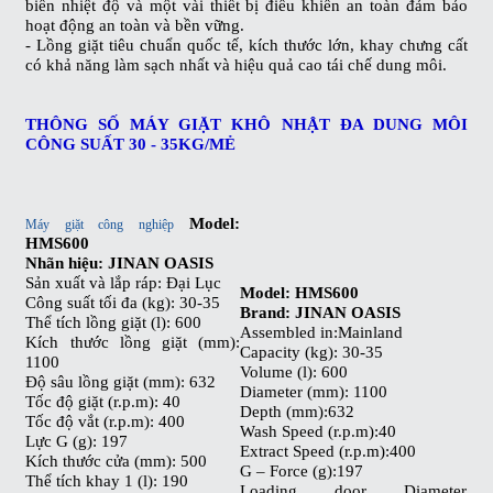
biến nhiệt độ và một vài thiết bị điều khiển an toàn đảm bảo
hoạt động an toàn và bền vững.
- Lồng giặt tiêu chuẩn quốc tế, kích thước lớn, khay chưng cất
có khả năng làm sạch nhất và hiệu quả cao tái chế dung môi.
THÔNG SỐ MÁY GIẶT KHÔ NHẬT ĐA DUNG MÔI
CÔNG SUẤT 30 - 35KG/MẺ
Model:
Máy giặt công nghiệp
HMS600
Nhãn hiệu: JINAN OASIS
Sản xuất và lắp ráp: Đại Lục
Model: HMS600
Công suất tối đa (kg): 30-35
Brand: JINAN OASIS
Thể tích lồng giặt (l): 600
Assembled in:Mainland
Kích thước lồng giặt (mm):
Capacity (kg): 30-35
1100
Volume (l): 600
Độ sâu lồng giặt (mm): 632
Diameter (mm): 1100
Tốc độ giặt (r.p.m): 40
Depth (mm):632
Tốc độ vắt (r.p.m): 400
Wash Speed (r.p.m):40
Lực G (g): 197
Extract Speed (r.p.m):400
Kích thước cửa (mm): 500
G – Force (g):197
Thể tích khay 1 (l): 190
Loading door Diameter