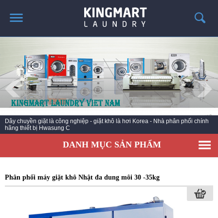
TRANG CHỦ
GIỚI THIỆU
SẢN PHẨM
TIN TỨC GIẶT LÀ
CÔNG TRÌNH TRIỂN KHAI
Máy giặt công nghiệp thiết bị giặt là nhập khẩu chính hãng KOREA,
POWERLINE USA, TOLON EURO
LIÊN HỆ
DANH MỤC SẢN PHẨM
Phân phối máy giặt khô Nhật đa dung môi 30 -35kg