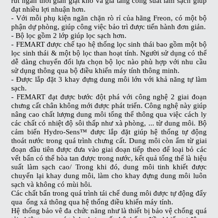
rút ngắn thời gian giặt khô và gia tăng công suất làm sạch giúp
đạt nhiều lợi nhuận hơn.
- Với mỗi phụ kiện ngăn chặn rò rỉ của hãng Freon, có một bộ
phận dự phòng, giúp công việc bảo trì được tiến hành đơn giản.
- Bộ lọc gồm 2 lớp giúp lọc sạch hơn.
- FEMART được chế tạo hệ thống lọc sinh thái bao gồm một bộ
lọc sinh thái & một bộ lọc than hoạt tính. Người sử dụng có thể
dễ dàng chuyển đổi lựa chọn bộ lọc nào phù hợp với nhu cầu
sử dụng thông qua bộ điều khiển máy tính thông minh.
- Được lắp đặt 3 khay đựng dung môi lớn với khả năng tự làm
sạch.
- FEMART đạt được bước đột phá với công nghệ 2 giai đoạn
chưng cất chân không mới được phát triển. Công nghệ này giúp
nâng cao chất lượng dung môi tổng thể thông qua việc cách ly
các chất có nhiệt độ sôi thấp như xà phòng, ... từ dung môi. Bộ
cảm biến Hydro-Sens™ được lắp đặt giúp hệ thống tự động
thoát nước trong quá trình chưng cất. Dung môi còn ẩm từ giai
đoạn đầu tiên được đưa vào giai đoạn tiếp theo để loại bỏ các
vết bẩn có thể hòa tan được trong nước, kết quả tổng thể là hiệu
suất làm sạch cao/ Trong khi đó, dung môi tinh khiết được
chuyển lại khay dung môi, làm cho khay đựng dung môi luôn
sạch và không có mùi hôi.
Các chất bẩn trong quá trình tái chế dung môi được tự động đẩy
qua ống xả thông qua hệ thống điều khiển máy tính.
Hệ thống bảo vê đa chức năng như là thiết bị bảo vệ chống quá