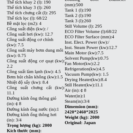
Thể tích khay 2 (l): 190
(mm):500
Thể tích khay 3 (l): 260
Tank 1 (l):190
Thể tích chưng cất (l): 295
Tank 2 (l):190
Thể tích lọc (l): 68/22
Tank 3 (l):260
Bề mặt lọc (m2): 4
Still Volume (l): 295
Công suất điện (kw): /
ECO Filter Volume (l):68/22
Công suất hơi (kw): 12.7
ECO Filter Surface (mm):4
Công suất động cơ chính
Inst. Elect. Power (kw):/
(kw): 7.5
Inst. Steam Power (kw):12.7
Công suất máy bơm dung môi
Main Motor (kw):7.5
(kw): 0.75
Solvent Pump(kw):0.75
Công suất động cơ quạt (kw):
Fan Motor(kw):2.2
2.2
Refrigeration(kw):4.5
Công suất làm lạnh (kw): 4.5
Vacuum Pump(kw): 1.5
Bơm hút chân không (kw):1.5
Drying Heater(kw):8.4
Nhiệt độ sấy (kw): 8.4
Still Heater(kw):11.1
Công suất chưng cất (kw):
Air (in):￠8
11.1
Water(in):1
Đường kính ông thông gió
Steam(in):3/4
(in):￠8
Dimension (mm):
Đường kính ống nước (in):1
2420*2460*2025
Đường kính ống thông hơi
Weight (kg): 2000
(in): 3/4
Original: Japan
Trọng lượng (kg): 2000
Kích thước (mm):