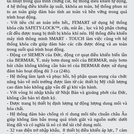
tải nhiệt trong quá trình chưng cất, hệ thống điều khiển tự động,
4 hệ thống điều khiển áp suất, kkhóa an toàn, hệ thống phun ni
to an toàn giúp đảm bảo tính an toàn và bền vững trong quá
trình hoạt động.
- Với tiêu chí an toàn trên hết,, FEMART sử dụng hệ thống
khóa cửa SAFETY-LOCK™, cửa, nút ấn , lọc và bộ phận chưng
cất đều được trang bị thiết bị khóa khí nén. Hệ thống điều khiển
máy tính thông minh SMART - TOUCH làm việc cùng với hệ
thống khóa cửa giúp đảm bảo các cửa được đóng và an toàn
trong suốt quá trình hoạt động.
- Động cơ SIEMEN của Đức, động cơ quạt điều khiển biến tần
của BERMAR, Ý, máy bơm dung môi của BERMAR, máy bơm
hút chân không không cần bảo trì của BERMAR được sử dụng
đảm bảo hoạt động đủ 3 ca (24h).
- Hệ thống làm lạnh và phục hồi, bộ phận quan trọng của chức
năng bảo vê môi trường được làm từ các thiết bị Mỹ chất lượng
cao đảm bảo không gặp vấn đề gì khi vận hành.
- Với vòng bi nhập khẩu từ Nhật Bản và gioăng phớt của Đức,
không cần bảo trì định kỳ.
- Được trang bị thiết bị định lượng tự động lượng dung môi và
hóa chất.
- Hệ thống đảm bảo chống rò rỉ dung môi tiêu chuẩn châu Âu
giúp không làm bẩn trong quá trình giăt và nguồn nước dưới
lòng đất và có nghĩa là nó có thể tái chế dung môi.
- 32 van điện trở nhập khẩu, 8 thiết bị điều khiển áp lực, 7 cảm