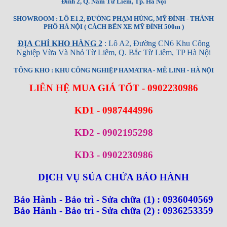
Đình 2, Q. Nam Từ Liêm, Tp. Hà Nội
SHOWROOM : LÔ E1.2, ĐƯỜNG PHẠM HÙNG, MỸ ĐÌNH - THÀNH
PHỐ HÀ NỘI ( CÁCH BẾN XE MỸ ĐÌNH 500m )
ĐỊA CHỈ KHO HÀNG 2
: Lô A2, Đường CN6 Khu Công
Nghiệp Vừa Và Nhỏ Từ Liêm, Q. Bắc Từ Liêm, TP Hà Nội
TỔNG KHO : KHU CÔNG NGHIỆP HAMATRA - MÊ LINH - HÀ NỘI
LIÊN HỆ MUA GIÁ TỐT - 0902230986
KD1 - 0987444996
KD2 - 0902195298
KD3 - 0902230986
DỊCH VỤ SỦA CHỬA BẢO HÀNH
Bảo Hành - Bảo trì - Sửa chữa (1) : 0936040569
Bảo Hành - Bảo trì - Sửa chữa (2) : 0936253359