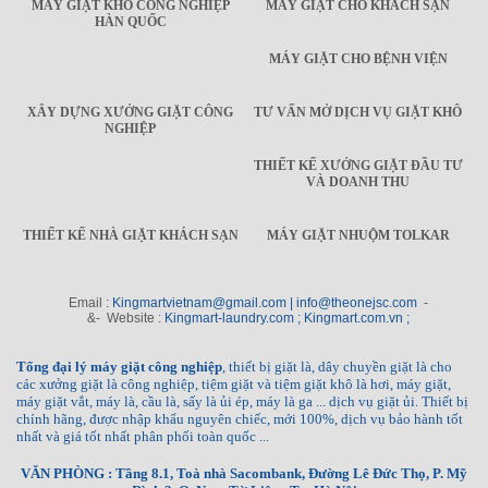
MÁY GIẶT KHÔ CÔNG NGHIỆP
MÁY GIẶT CHO KHÁCH SẠN
HÀN QUỐC
MÁY GIẶT CHO BỆNH VIỆN
XÂY DỰNG XƯỞNG GIẶT CÔNG
TƯ VẤN MỞ DỊCH VỤ GIẶT KHÔ
NGHIỆP
THIẾT KẾ XƯỞNG GIẶT ĐẦU TƯ
VÀ DOANH THU
THIẾT KẾ NHÀ GIẶT KHÁCH SẠN
MÁY GIẶT NHUỘM TOLKAR
Email :
Kingmartvietnam@gmail.com | info@theonejsc.com
-
&- Website :
Kingmart-laundry.com ; Kingmart.com.vn ;
Tổng đại lý máy giặt công nghiệp
, thiết bị giặt là, dây chuyền giặt là cho
các xưởng giặt là công nghiệp, tiệm giặt và tiệm giặt khô là hơi, máy giặt,
máy giặt vắt, máy là, cầu là, sấy là ủi ép, máy là ga ... dịch vụ giặt ủi. Thiết bị
chính hãng, được nhập khẩu nguyên chiếc, mới 100%, dịch vụ bảo hành tốt
nhất và giá tốt nhất phân phối toàn quốc ...
VĂN PHÒNG : Tầng 8.1, Toà nhà Sacombank, Đường Lê Đức Thọ, P. Mỹ