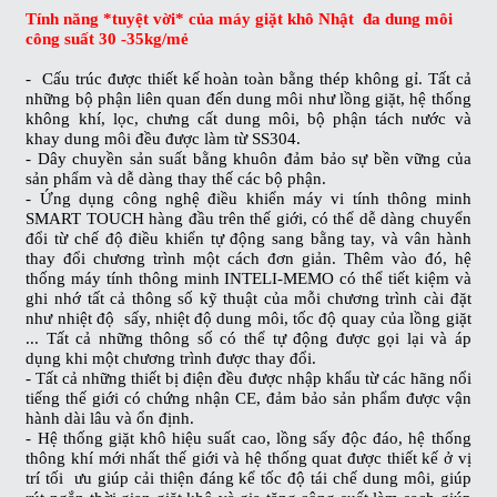
Tính năng *tuyệt vời* của máy
giặt khô Nhật đa dung môi
công suất 30 -35kg/mẻ
- Cấu trúc được thiết kế hoàn toàn bằng thép không gỉ. Tất cả
những bộ phận liên quan đến dung môi như lồng giặt, hệ thống
không khí, lọc, chưng cất dung môi, bộ phận tách nước và
khay dung môi đều được làm từ SS304.
- Dây chuyền sản suất bằng khuôn đảm bảo sự bền vững của
sản phẩm và dễ dàng thay thế các bộ phận.
- Ứng dụng công nghệ điều khiển máy vi tính thông minh
SMART TOUCH hàng đầu trên thế giới, có thể dễ dàng chuyển
đổi từ chế độ điều khiển tự động sang bằng tay, và vân hành
thay đổi chương trình một cách đơn giản. Thêm vào đó, hệ
thống máy tính thông minh INTELI-MEMO có thể tiết kiệm và
ghi nhớ tất cả thông số kỹ thuật của mỗi chương trình cài đặt
như nhiệt độ sấy, nhiệt độ dung môi, tốc độ quay của lồng giặt
... Tất cả những thông số có thể tự động được gọi lại và áp
dụng khi một chương trình được thay đổi.
- Tất cả những thiết bị điện đều được nhập khẩu từ các hãng nổi
tiếng thế giới có chứng nhận CE, đảm bảo sản phẩm được vận
hành dài lâu và ổn định.
- Hệ thống giặt khô hiệu suất cao, lồng sấy độc đáo, hệ thống
thông khí mới nhất thế giới và hệ thống quat được thiết kế ở vị
trí tối ưu giúp cải thiện đáng kể tốc độ tái chế dung môi, giúp